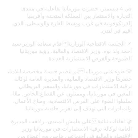
في 4 ديسمبر، حضرت موريتانيا بفاعلية في منتدى
التجارة والاستثمار بين المملكة المتحدة وأفريقيا
الفرنكوفونية في غرب ووسط القارة والوسطى، الذي
أُقيم في لندن.
📌 الجلسة الافتتاحية الوزارية قدّم سعادة الوزير سيد
أحمد ولد بوه، وزير الاقتصاد والمالية، رؤية موريتانيا
الطموحة والفرص الاستثمارية العديدة.
💡 ضوء على موريتانيا تم تنظيم جلسة مخصصة لبلادنا،
حضرها وزير الاقتصاد والمالية، والمديرة العامة لوكالة
ترقية الاستثمارات في موريتانيا، والسفير البريطاني
المعين في موريتانيا، وممثلون عن القطاع الخاص. معًا،
سلطوا الضوء على الفرص الاقتصادية، ومناخ الأعمال،
والمبادرات التي تهدف إلى تعزيز جاذبية موريتانيا.
🤝 لقاءات ثنائية على هامش المنتدى، رافقت المديرة
العامة لوكالة ترقية الاستثمارات في موريتانيا وزير
الاقتصاد والمالية في اجتماعين هامين مع أعضاء من