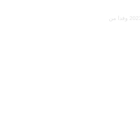
استقبلت المديرة العامة لوكالة ترقية االستثمارات في موريتانيا، اليوم 10 أكتوبر ،2023 وفدا من