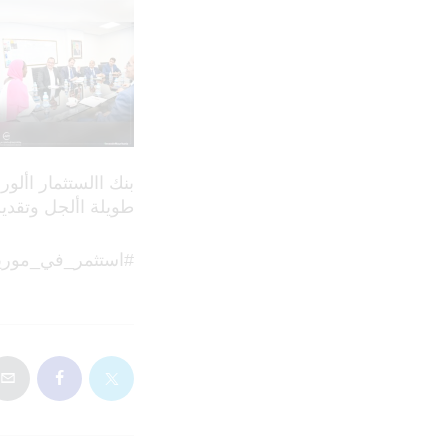
بنك االستثمار األو
طويلة األجل وتقديم
#استثمر_في_موريتا