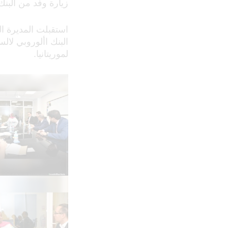
زيارة وفد من البنك 
البنك األوروبي لالس
لموريتانيا.