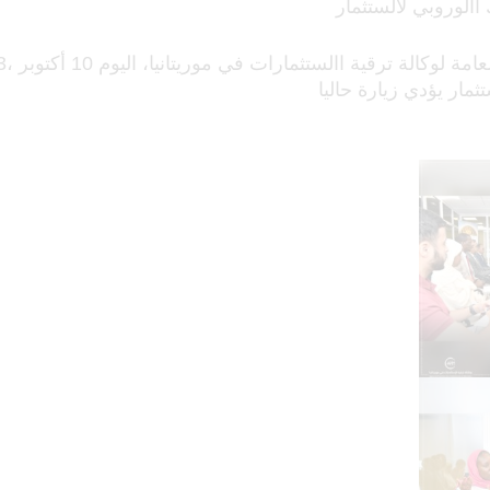
األوروبي لالستثمار
تثمار يؤدي زيارة حاليا