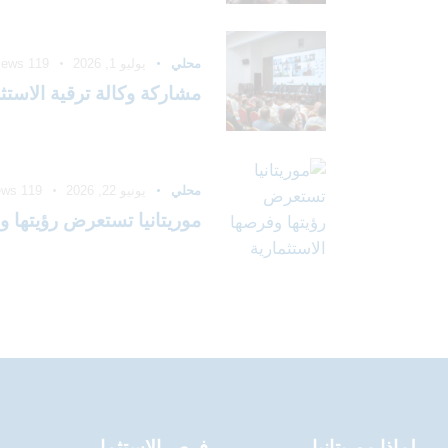
محلي
يوليو 1, 2026
119
iews
مشاركة وكالة ترقية الاستث
محلي
يونيو 22, 2026
119
ews
موريتانيا تستعرض رؤيتها و
لماذا موريتانيا
فرص الاستثمار