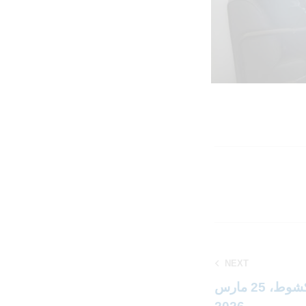
NEXT
منتدى القطاع الخاص |نواكشوط، 25 مارس