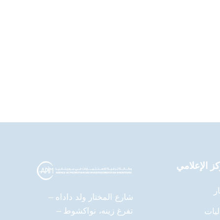
كز الإعلامي
ار
شارع المختار ولد داداه –
تفرغ زينه، نواكشوط –
ليات