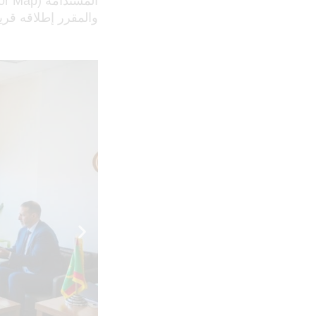
والمقرر إطلاقه قريبً