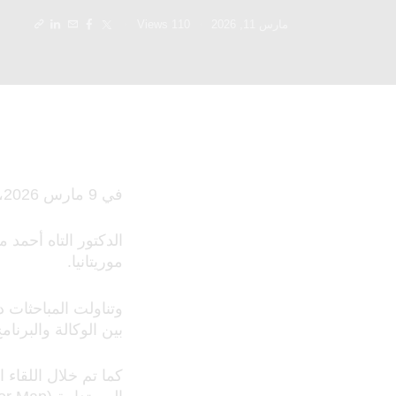
مارس 11, 2026
110
Views
في 9 مارس 2026، استقبل المدير العام لوكالة ترقية الاستثمارات في موريتانيا
الدكتور التاه أحمد 
موريتانيا.
وتناولت المباحثات د
بين الوكالة والبرنا
كما تم خلال اللقاء