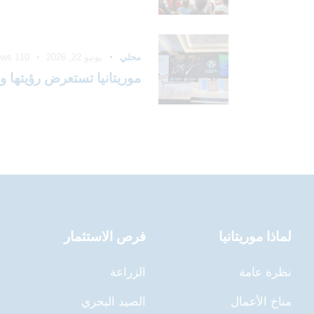
محلي
يونيو 22, 2026
110
ews
موريتانيا تستعرض رؤيتها و
لماذا موريتانيا
فرص الاستثمار
نظرة عامة
الزراعة
مناخ الأعمال
الصيد البحري