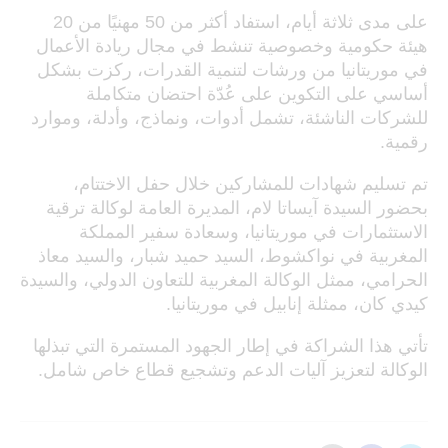
على مدى ثلاثة أيام، استفاد أكثر من 50 مهنيًا من 20
هيئة حكومية وخصوصية تنشط في مجال ريادة الأعمال
في موريتانيا من ورشات لتنمية القدرات، ركزت بشكل
أساسي على التكوين على عُدّة احتضان متكاملة
للشركات الناشئة، تشمل أدوات، ونماذج، وأدلة، وموارد
رقمية.
تم تسليم شهادات للمشاركين خلال حفل الاختتام،
بحضور السيدة آيساتا لام، المديرة العامة لوكالة ترقية
الاستثمارات في موريتانيا، وسعادة سفير المملكة
المغربية في نواكشوط، السيد حميد شبار، والسيد معاذ
الحرامي، ممثل الوكالة المغربية للتعاون الدولي، والسيدة
كيدي كان، ممثلة إنابيل في موريتانيا.
تأتي هذا الشراكة في إطار الجهود المستمرة التي تبذلها
الوكالة لتعزيز آليات الدعم وتشجيع قطاع خاص شامل.