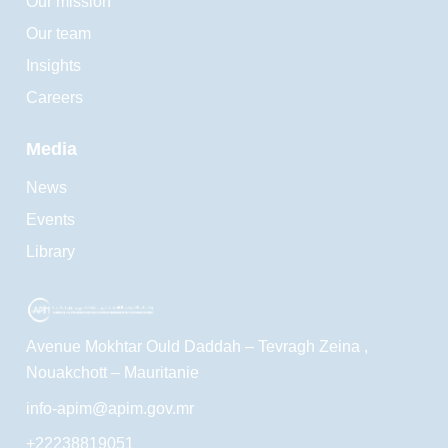
Our mission
Our team
Insights
Careers
Media
News
Events
Library
Avenue Mokhtar Ould Daddah – Tevragh Zeina ,
Nouakchott – Mauritanie
info-apim@apim.gov.mr
+22238819051