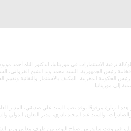
وكالة ترقية الاستثمارات في موريتانيا، الدكتور التاه أحمد مولو
 فخامة رئيس الجمهورية، السيد محمد ولد الشيخ الغزواني، السي
رئيس الحكومة المغربية، المكلف بالاستثمار والتقائية وتقييم ا
ية إلى موريتانيا.
هذه الزيارة مرفوقًا بوفد يضم السيد علي صديقي، المدير العام 
والصادرات، والسيد عبد المجيد نادري، مدير التعاون الدولي وا
ُقبل، في وقت سابق من صباح اليوم، من طرف معالي وزير الشؤ