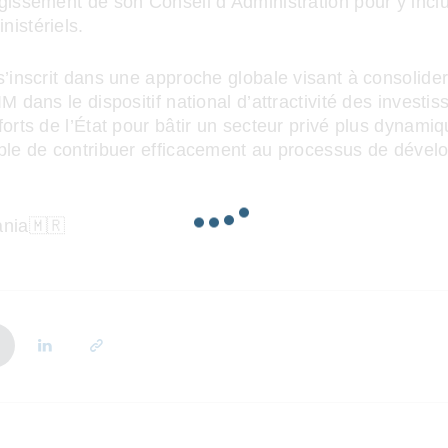
rgissement de son Conseil d’Administration pour y inc
istériels.
s’inscrit dans une approche globale visant à consolider
IM dans le dispositif national d’attractivité des investi
forts de l’État pour bâtir un secteur privé plus dynamiqu
able de contribuer efficacement au processus de déve
ania🇲🇷