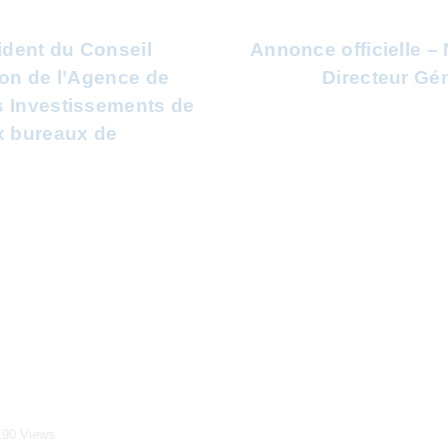
ident du Conseil
Annonce officielle –
ion de l’Agence de
Directeur Gén
 Investissements de
x bureaux de
190
Views