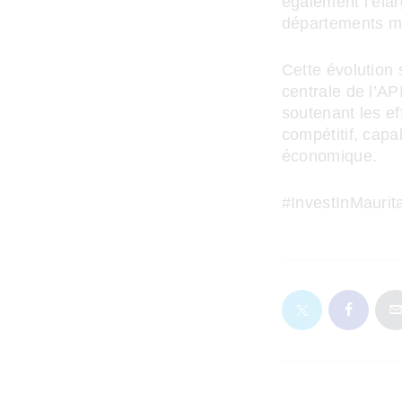
également l’éla
départements min
Cette évolution 
centrale de l’AP
soutenant les ef
compétitif, cap
économique.
#InvestInMaurit