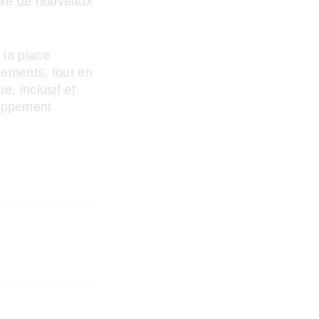
lure de nouveaux
 la place
ssements, tout en
e, inclusif et
loppement