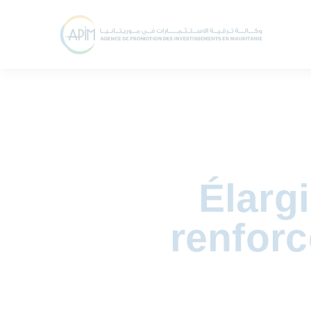
Élarg
renforc