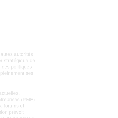
hautes autorités
er stratégique de
 des politiques
 pleinement ses
ctuelles,
ntreprises (PME)
s, forums et
sion prévoit