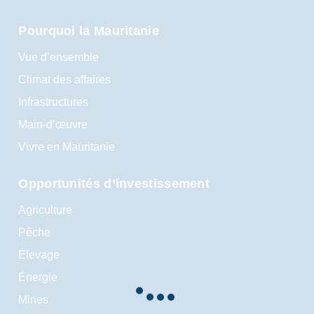
Pourquoi la Mauritanie
Vue d’ensemble
Climat des affaires
Infrastructures
Main-d’œuvre
Vivre en Mauritanie
Opportunités d’investissement
Agriculture
Pêche
Élevage
Énergie
Mines