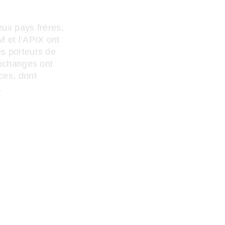
eux pays frères,
M et l’APIX ont
es porteurs de
s échanges ont
ces, dont
.