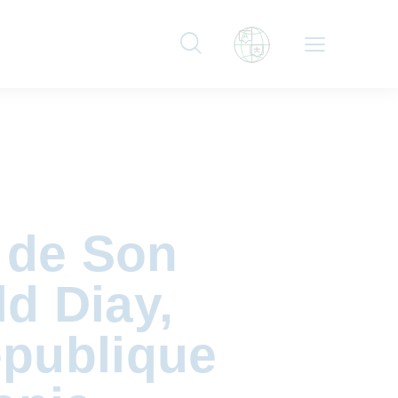
r de Son
d Diay,
épublique