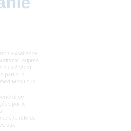
anie
e Son Excellence
uritanie, auprès
e du Sénégal,
s part à la
 Ahmed Meouloud.
Général de
gées par le
s
ppelé le rôle de
cès aux